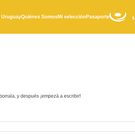
 Uruguay
Quiénes Somos
Mi selección
Pasaporte
borrala, y después ¡empezá a escribir!