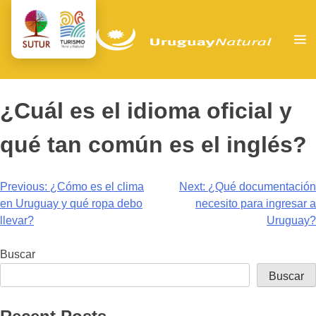
¿Cuál es el idioma oficial y
qué tan común es el inglés?
Navegación
Previous:
¿Cómo es el clima
Next:
¿Qué documentación
en Uruguay y qué ropa debo
necesito para ingresar a
de
llevar?
Uruguay?
entradas
Buscar
Buscar