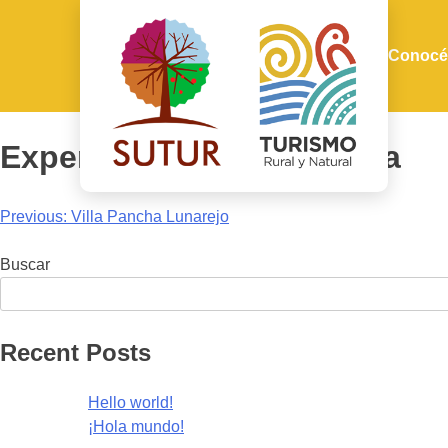
Conocé
Experiencias Villa Serrana
Navegación
Previous:
Villa Pancha Lunarejo
de
Buscar
entradas
Recent Posts
Hello world!
¡Hola mundo!